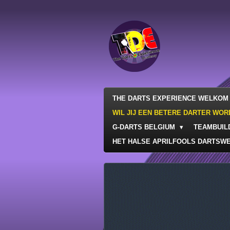
Ga
direct
naar
de
hoofdinhoud
THE DARTS EXPERIENCE WELKOM 
WIL JIJ EEN BETERE DARTER WO
G-DARTS BELGIUM
TEAMBUILD
HET HALSE APRILFOOLS DARTSW