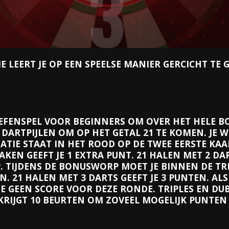
 LEERT JE OP EEN SPEELSE MANIER GERCICHT TE 
OEFENSPEL VOOR BEGINNERS OM OVER HET HELE BO
E DARTPIJLEN OM OP HET GETAL 21 TE KOMEN. JE 
TIE STAAT IN HET ROOD OP DE TWEE EERSTE KAA
KEN GEEFT JE 1 EXTRA PUNT. 21 HALEN MET 2 DAR
 TIJDENS DE BONUSWORP MOET JE BINNEN DE TRI
N. 21 HALEN MET 3 DARTS GEEFT JE 3 PUNTEN. ALS
 JE GEEN SCORE VOOR DEZE RONDE. TRIPLES EN DU
JE KRIJGT 10 BEURTEN OM ZOVEEL MOGELIJK PUNTE