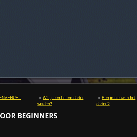
IENVENUE -
»
Wil jij een betere darter
»
Ben je nieuw in het
worden?
darten?
VOOR BEGINNERS