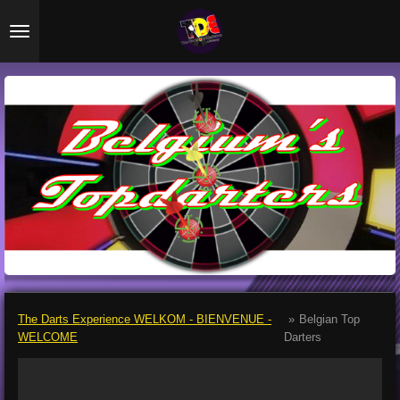
Ga
direct
naar
de
hoofdinhoud
The Darts Experience WELKOM - BIENVENUE -
»
Belgian Top
WELCOME
Darters